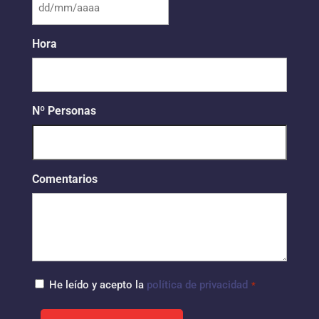
DD
barra
Hora
MM
barra
AAAA
Nº Personas
Comentarios
cons
He leído y acepto la
política de privacidad
*
*