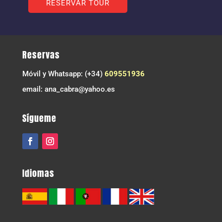
Reservas
Móvil y Whatsapp: (+34)
609551936
email: ana_cabra@yahoo.es
Sígueme
Idiomas