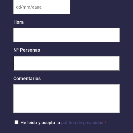
DD
barra
Hora
MM
barra
AAAA
Nº Personas
Comentarios
cons
He leído y acepto la
política de privacidad
*
*