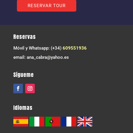
Reservas
Móvil y Whatsapp: (+34)
609551936
email: ana_cabra@yahoo.es
Sígueme
Idiomas