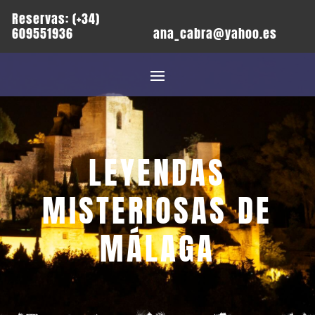
Reservas: (+34)
609551936
ana_cabra@yahoo.es
LEYENDAS
MISTERIOSAS DE
MÁLAGA