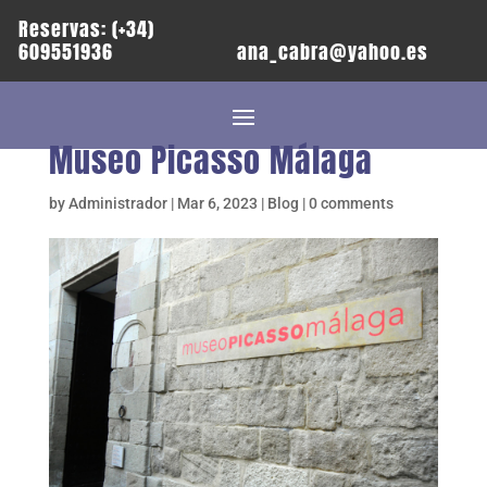
Reservas: (+34)
609551936
ana_cabra@yahoo.es
Museo Picasso Málaga
by
Administrador
|
Mar 6, 2023
|
Blog
|
0 comments